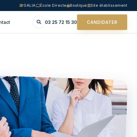
GALIA
École Directe
Boutique
Site établissement
ntact
03 25 72 15 30
CANDIDATER