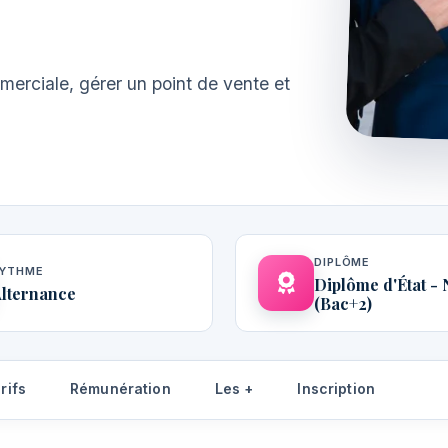
mmerciale, gérer un point de vente et
DIPLÔME
YTHME
Diplôme d'État - 
lternance
(Bac+2)
rifs
Rémunération
Les +
Inscription