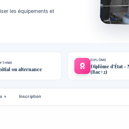
imiser les équipements et
DIPLÔME
YTHME
Diplôme d'État - 
nitial ou alternance
(Bac+2)
s +
Inscription