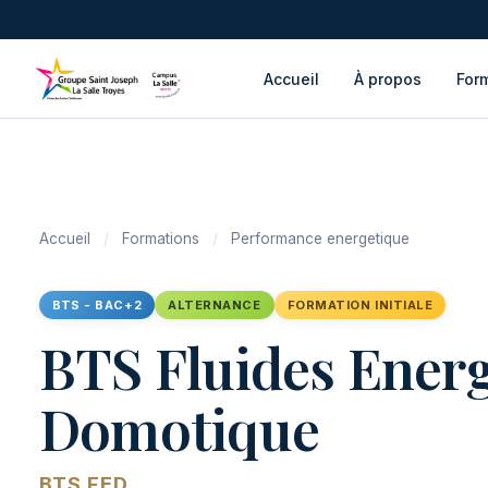
Accueil
À propos
For
Accueil
/
Formations
/
Performance energetique
BTS - BAC+2
ALTERNANCE
FORMATION INITIALE
BTS Fluides Energ
Domotique
BTS FED