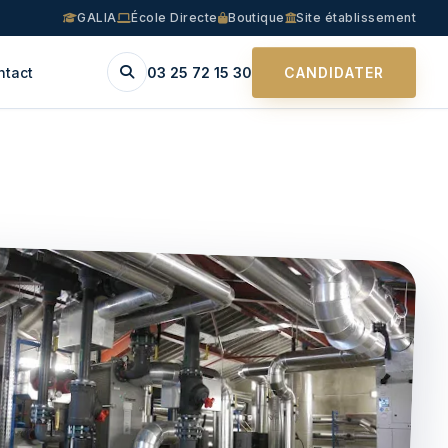
GALIA
École Directe
Boutique
Site établissement
ntact
03 25 72 15 30
CANDIDATER