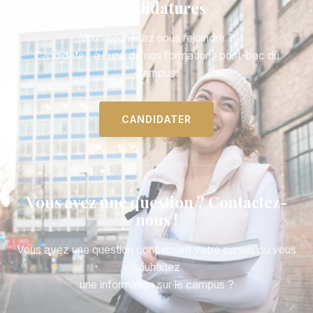
Candidatures
Vous souhaitez nous rejoindre ?
Candidatez à l'une de nos formations post-bac du
Campus.
CANDIDATER
Vous avez une question ? Contactez-
nous !
Vous avez une question concernant votre cursus ou vous
souhaitez
une information sur le campus ?