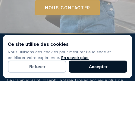
NOUS CONTACTER
Ce site utilise des cookies
Nous utilisons des cookies pour mesurer l'audience et
améliorer votre expérience.
En savoir plus
Refuser
Accepter
Le Campus Saint Joseph La Salle Troyes accueille plus de
350 etudiants chaque annee dans des formations
superieures du Bac+2 au Bac+5, en initial ou en alternance.
Centre certifie Qualiopi, membre du reseau lasallien
international.
Facebook
Instagram
LinkedIn