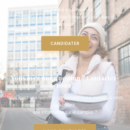
Vous souhaitez nous rejoindre ?
Candidatez à l'une de nos formations post-bac du
Campus.
CANDIDATER
Vous avez une question ? Contactez-
nous !
Vous avez une question concernant votre cursus ou vous
souhaitez
une information sur le campus ?