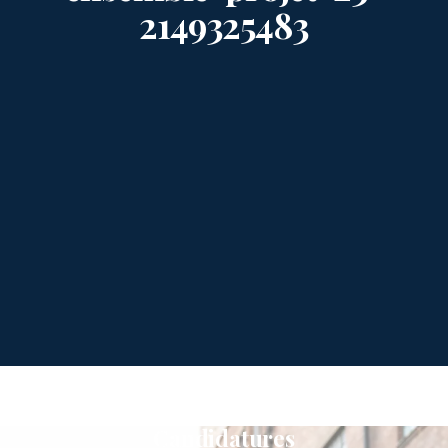
2149325483
Candidatures