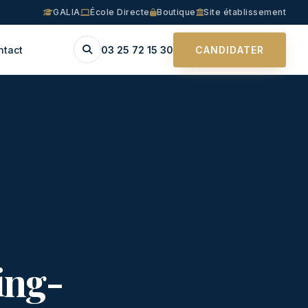
GALIA
École Directe
Boutique
Site établissement
ntact
03 25 72 15 30
CANDIDATER
ing-