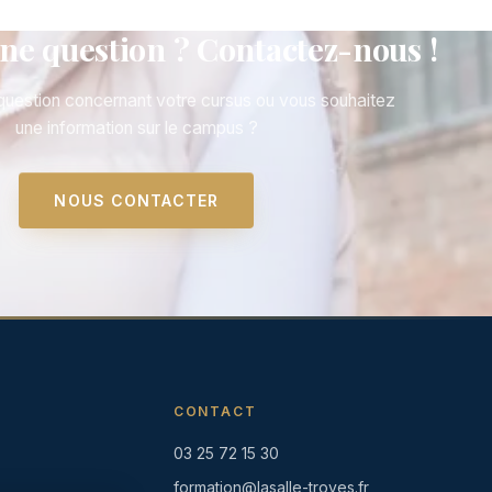
ne question ? Contactez-nous !
uestion concernant votre cursus ou vous souhaitez
une information sur le campus ?
NOUS CONTACTER
CONTACT
03 25 72 15 30
formation@lasalle-troyes.fr