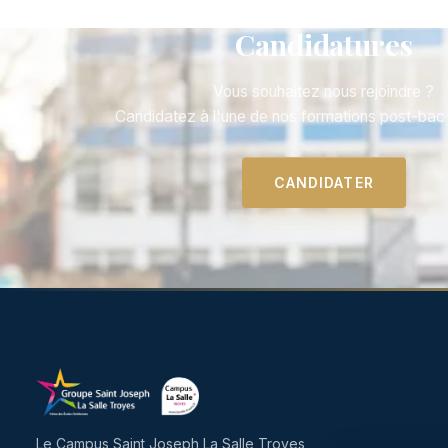
Candidatures
Vous souhaitez nous rejoindre ?
Candidatez à l'une de nos formations post-ba
CANDIDATER
Le Campus Saint Joseph La Salle Troyes