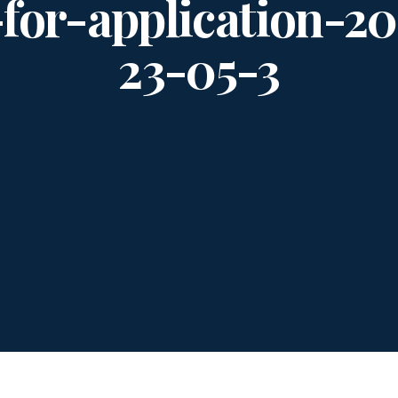
for-application-2
23-05-3