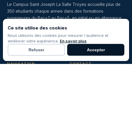
Le Campus Saint Joseph La Salle Troyes accueille plus de
350 etudiants chaque annee dans des formations
superieures du Bac+2 au Bac+5, en initial ou en alternance.
Centre certifie Qualiopi, membre du reseau lasallien
Ce site utilise des cookies
international.
Nous utilisons des cookies pour mesurer l'audience et
améliorer votre expérience.
En savoir plus
Facebook
Instagram
LinkedIn
Refuser
Accepter
NAVIGATION
CONTACT
03 25 72 15 30
Accueil
formation@lasalle-troyes.fr
À propos
21 rue du cloître Saint-
Etienne, 10 000 TROYES
Toutes les formations
Formation continue
Espace entreprises