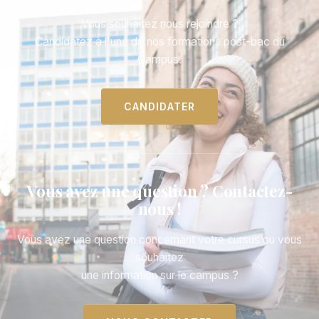
Vous souhaitez nous rejoindre ?
Candidatez à l'une de nos formations post-bac du
Campus.
CANDIDATER
Vous avez une question ? Contactez-
nous !
Vous avez une question concernant votre cursus ou vous
souhaitez
une information sur le campus ?